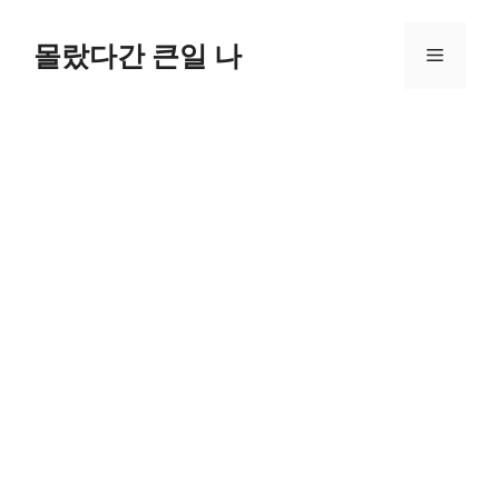
컨
텐
몰랐다간 큰일 나
메
츠
로
뉴
건
너
뛰
기