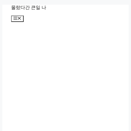
컨
몰랐다간 큰일 나
텐
메
츠
뉴
로
건
너
뛰
기