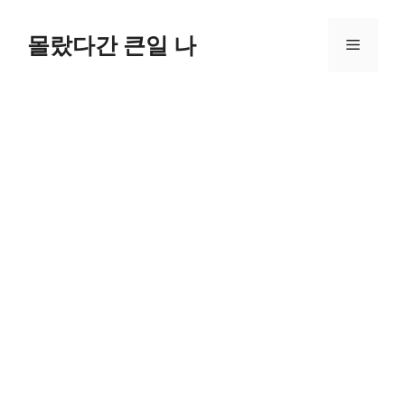
컨
텐
몰랐다간 큰일 나
메
츠
로
뉴
건
너
뛰
기