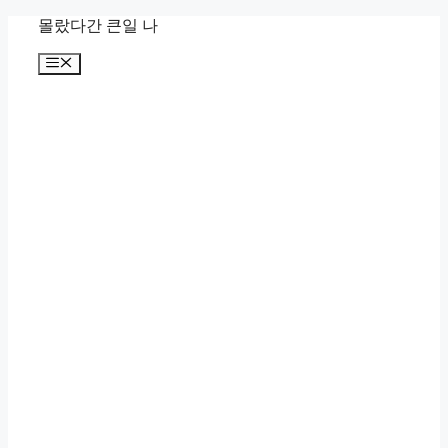
컨
몰랐다간 큰일 나
텐
메
츠
뉴
로
건
너
뛰
기