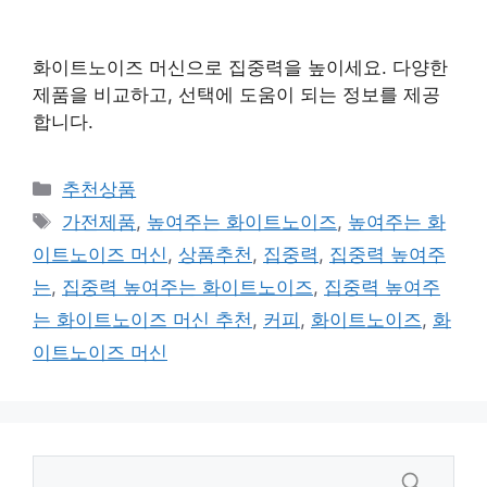
화이트노이즈 머신으로 집중력을 높이세요. 다양한
제품을 비교하고, 선택에 도움이 되는 정보를 제공
합니다.
카
추천상품
테
태
가전제품
,
높여주는 화이트노이즈
,
높여주는 화
고
그
이트노이즈 머신
,
상품추천
,
집중력
,
집중력 높여주
리
는
,
집중력 높여주는 화이트노이즈
,
집중력 높여주
는 화이트노이즈 머신 추천
,
커피
,
화이트노이즈
,
화
이트노이즈 머신