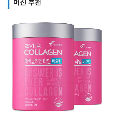
머신 추천