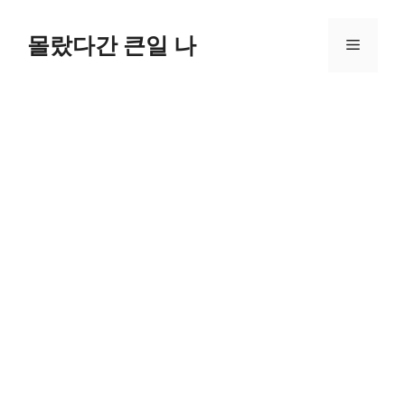
컨
텐
몰랐다간 큰일 나
메
츠
로
뉴
건
너
뛰
기