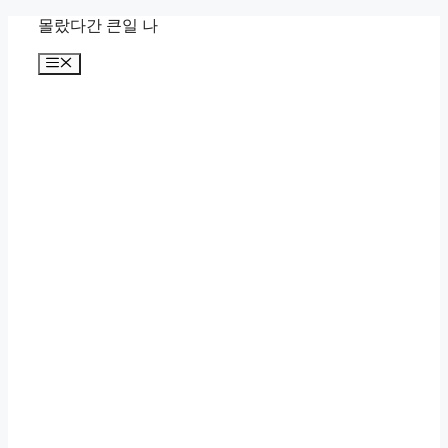
컨
몰랐다간 큰일 나
텐
메
츠
뉴
로
건
너
뛰
기