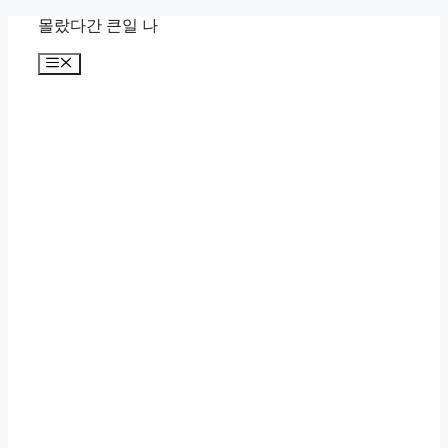
컨
몰랐다간 큰일 나
텐
메
츠
뉴
로
건
너
뛰
기