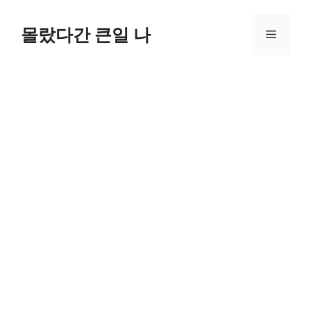
컨
텐
몰랐다간 큰일 나
메
츠
로
뉴
건
너
뛰
기