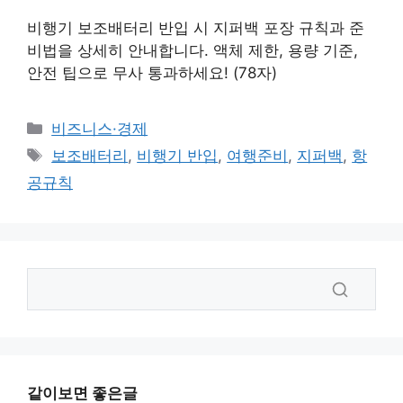
비행기 보조배터리 반입 시 지퍼백 포장 규칙과 준
비법을 상세히 안내합니다. 액체 제한, 용량 기준,
안전 팁으로 무사 통과하세요! (78자)
카
비즈니스·경제
테
태
보조배터리
,
비행기 반입
,
여행준비
,
지퍼백
,
항
고
그
공규칙
리
같이보면 좋은글