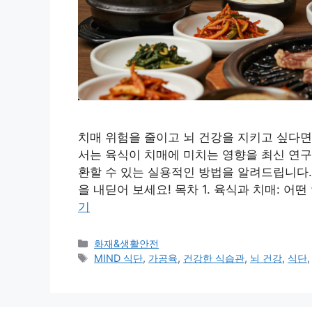
치매 위험을 줄이고 뇌 건강을 지키고 싶다면,
서는 육식이 치매에 미치는 영향을 최신 연구
환할 수 있는 실용적인 방법을 알려드립니다.
을 내딛어 보세요! 목차 1. 육식과 치매: 어
기
카
화재&생활안전
테
태
MIND 식단
,
가공육
,
건강한 식습관
,
뇌 건강
,
식단
고
그
리