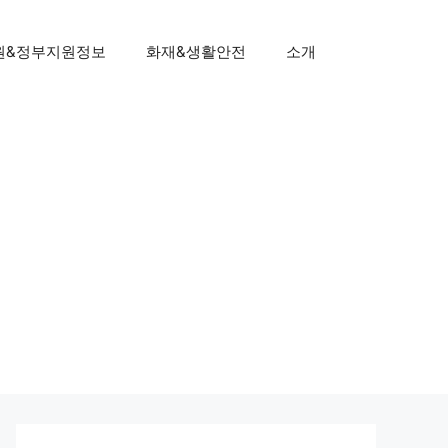
원&정부지원정보
화재&생활안전
소개