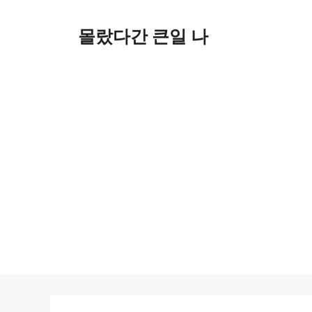
컨
텐
몰랐다간 큰일 나
츠
로
건
너
뛰
기