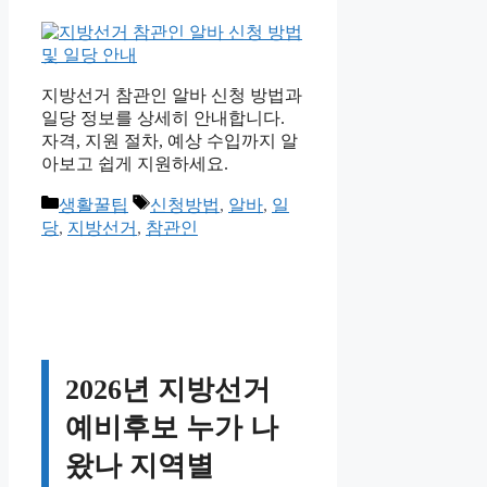
지방선거 참관인 알바 신청 방법과
일당 정보를 상세히 안내합니다.
자격, 지원 절차, 예상 수입까지 알
아보고 쉽게 지원하세요.
카
태
생활꿀팁
신청방법
,
알바
,
일
테
그
당
,
지방선거
,
참관인
고
리
2026년 지방선거
예비후보 누가 나
왔나 지역별