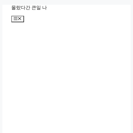
컨
몰랐다간 큰일 나
텐
메
츠
뉴
로
건
너
뛰
기