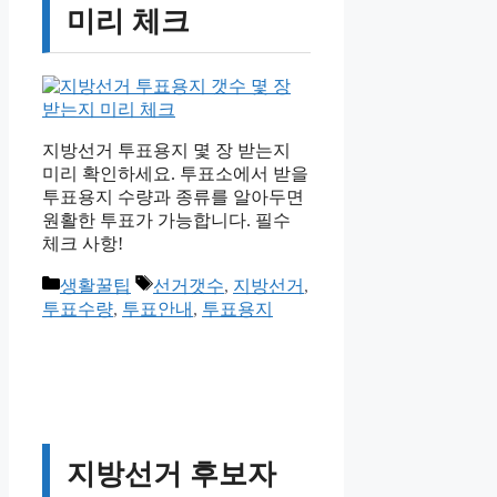
미리 체크
지방선거 투표용지 몇 장 받는지
미리 확인하세요. 투표소에서 받을
투표용지 수량과 종류를 알아두면
원활한 투표가 가능합니다. 필수
체크 사항!
카
태
생활꿀팁
선거갯수
,
지방선거
,
테
그
투표수량
,
투표안내
,
투표용지
고
리
지방선거 후보자