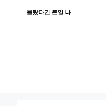
컨
텐
몰랐다간 큰일 나
츠
로
건
너
뛰
기