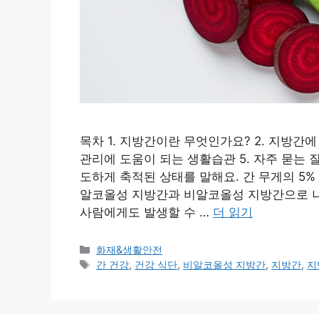
목차 1. 지방간이란 무엇인가요? 2. 지방간에
관리에 도움이 되는 생활습관 5. 자주 묻는
도하게 축적된 상태를 말해요. 간 무게의 5
알코올성 지방간과 비알코올성 지방간으로 나
사람에게도 발생할 수 …
더 읽기
카
화재&생활안전
테
태
간 건강
,
건강 식단
,
비알코올성 지방간
,
지방간
,
지
고
그
리