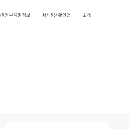
원&정부지원정보
화재&생활안전
소개