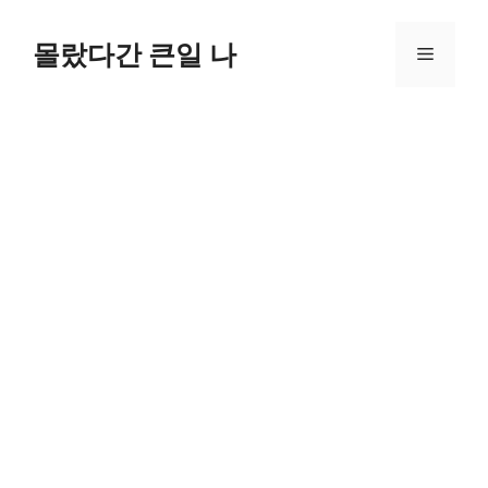
컨
텐
몰랐다간 큰일 나
메
츠
로
뉴
건
너
뛰
기