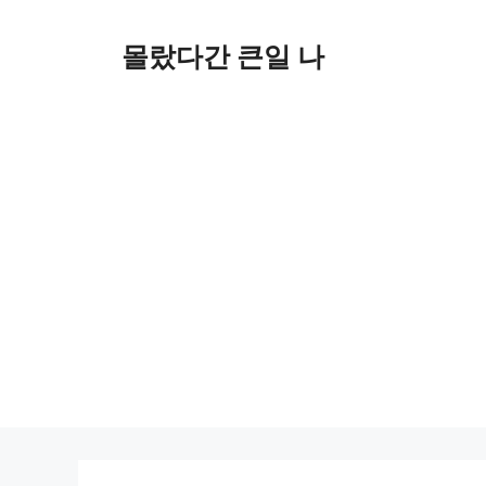
컨
텐
몰랐다간 큰일 나
츠
로
건
너
뛰
기