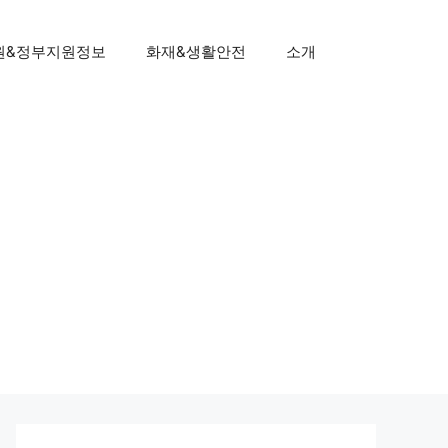
원&정부지원정보
화재&생활안전
소개