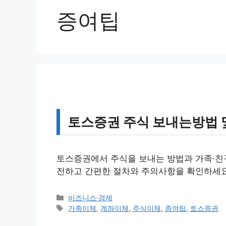
증여팁
토스증권 주식 보내는방법 및
토스증권에서 주식을 보내는 방법과 가족·친구
전하고 간편한 절차와 주의사항을 확인하세요
카
비즈니스·경제
테
태
가족이체
,
계좌이체
,
주식이체
,
증여팁
,
토스증권
고
그