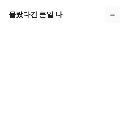
컨
텐
몰랐다간 큰일 나
메
츠
로
뉴
건
너
뛰
기