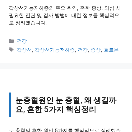
갑상선기능저하증의 주요 원인, 흔한 증상, 의심 시
필요한 진단 및 검사 방법에 대한 정보를 핵심적으
로 정리했습니다.
카
건강
테
태
갑상선
,
갑상선기능저하증
,
건강
,
증상
,
호르몬
고
그
리
눈충혈원인 눈 충혈, 왜 생길까
요, 흔한 5가지 핵심정리
눈 충혈의 흔한 원인 5가지를 핵심적으로 정리했습