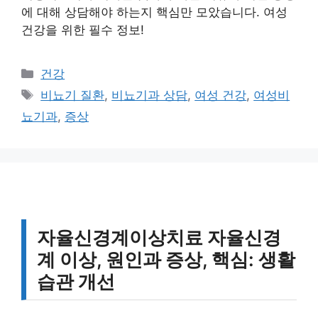
에 대해 상담해야 하는지 핵심만 모았습니다. 여성
건강을 위한 필수 정보!
카
건강
테
태
비뇨기 질환
,
비뇨기과 상담
,
여성 건강
,
여성비
고
그
뇨기과
,
증상
리
자율신경계이상치료 자율신경
계 이상, 원인과 증상, 핵심: 생활
습관 개선