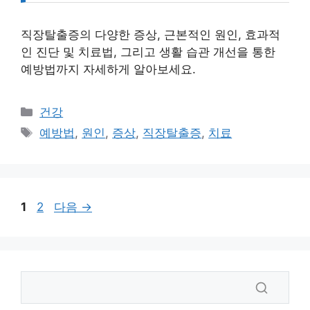
직장탈출증의 다양한 증상, 근본적인 원인, 효과적
인 진단 및 치료법, 그리고 생활 습관 개선을 통한
예방법까지 자세하게 알아보세요.
카
건강
테
태
예방법
,
원인
,
증상
,
직장탈출증
,
치료
고
그
리
페
페
1
2
다음
→
이
이
지
지