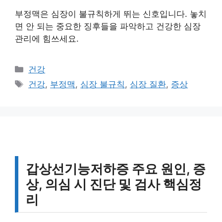
부정맥은 심장이 불규칙하게 뛰는 신호입니다. 놓치
면 안 되는 중요한 징후들을 파악하고 건강한 심장
관리에 힘쓰세요.
카
건강
테
태
건강
,
부정맥
,
심장 불규칙
,
심장 질환
,
증상
고
그
리
갑상선기능저하증 주요 원인, 증
상, 의심 시 진단 및 검사 핵심정
리