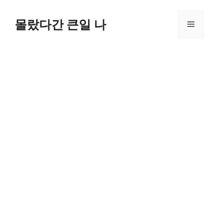
컨
텐
몰랐다간 큰일 나
메
츠
로
뉴
건
너
뛰
기