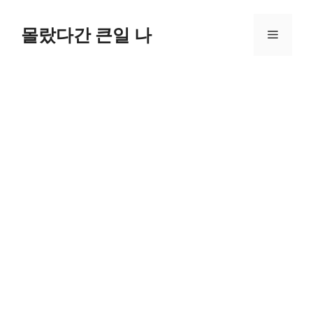
컨
텐
몰랐다간 큰일 나
메
츠
로
뉴
건
너
뛰
기