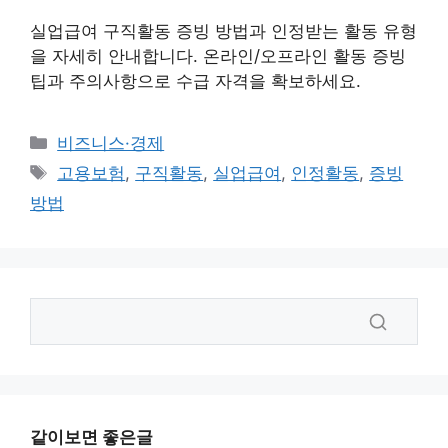
실업급여 구직활동 증빙 방법과 인정받는 활동 유형
을 자세히 안내합니다. 온라인/오프라인 활동 증빙
팁과 주의사항으로 수급 자격을 확보하세요.
카
비즈니스·경제
테
태
고용보험
,
구직활동
,
실업급여
,
인정활동
,
증빙
고
그
방법
리
같이보면 좋은글