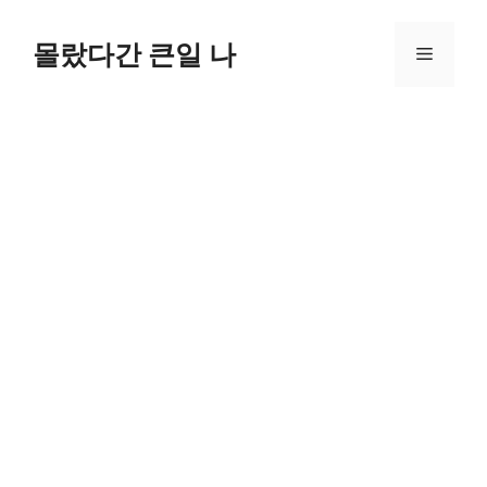
컨
텐
몰랐다간 큰일 나
메
츠
로
뉴
건
너
뛰
기