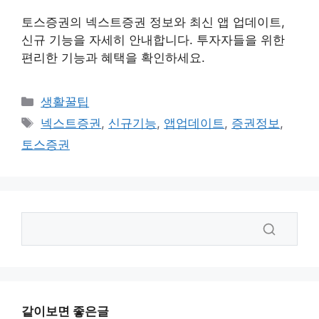
토스증권의 넥스트증권 정보와 최신 앱 업데이트,
신규 기능을 자세히 안내합니다. 투자자들을 위한
편리한 기능과 혜택을 확인하세요.
카
생활꿀팁
테
태
넥스트증권
,
신규기능
,
앱업데이트
,
증권정보
,
고
그
토스증권
리
같이보면 좋은글