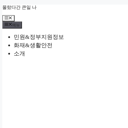
컨
몰랐다간 큰일 나
텐
메
츠
뉴
로
메뉴
건
민원&정부지원정보
너
뛰
화재&생활안전
기
소개