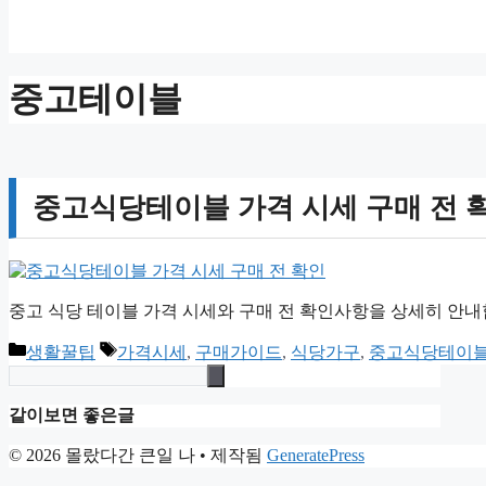
중고테이블
중고식당테이블 가격 시세 구매 전 
중고 식당 테이블 가격 시세와 구매 전 확인사항을 상세히 안내
카
태
생활꿀팁
가격시세
,
구매가이드
,
식당가구
,
중고식당테이
테
그
고
같이보면 좋은글
리
© 2026 몰랐다간 큰일 나
• 제작됨
GeneratePress