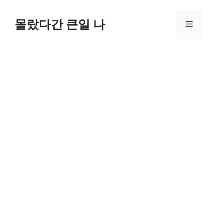
컨
텐
몰랐다간 큰일 나
메
츠
로
뉴
건
너
뛰
기