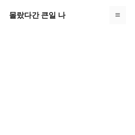
컨
텐
몰랐다간 큰일 나
메
츠
로
뉴
건
너
뛰
기