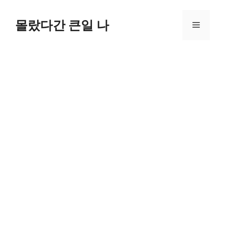
컨
텐
몰랐다간 큰일 나
메
츠
로
뉴
건
너
뛰
기