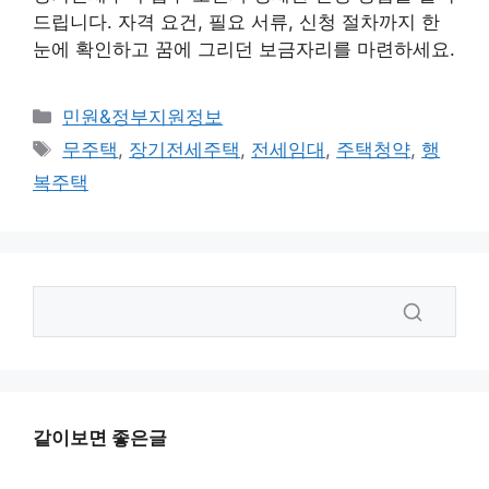
드립니다. 자격 요건, 필요 서류, 신청 절차까지 한
눈에 확인하고 꿈에 그리던 보금자리를 마련하세요.
카
민원&정부지원정보
테
태
무주택
,
장기전세주택
,
전세임대
,
주택청약
,
행
고
그
복주택
리
같이보면 좋은글