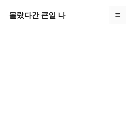
컨
텐
몰랐다간 큰일 나
메
츠
로
뉴
건
너
뛰
기