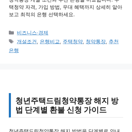
택청약 자격, 가입 방법, 우대 혜택까지 상세히 알아
보고 최적의 은행 선택하세요.
카
비즈니스·경제
테
태
개설조건
,
은행비교
,
주택청약
,
청약통장
,
추천
고
그
은행
리
청년주택드림청약통장 해지 방
법 단계별 환불 신청 가이드
청년주택드림청약통장 해지 방법을 단계별로 안내