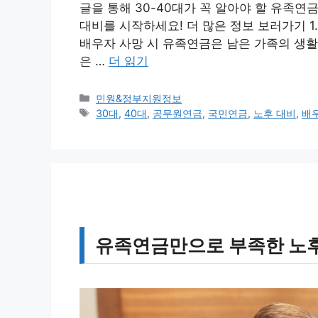
글을 통해 30-40대가 꼭 알아야 할 유족연
대비를 시작하세요! 더 많은 정보 보러가기 1
배우자 사망 시 유족연금은 남은 가족의 생활
은 …
더 읽기
카
민원&정부지원정보
테
태
30대
,
40대
,
공무원연금
,
국민연금
,
노후 대비
,
배
고
그
리
유족연금만으로 부족한 노후,