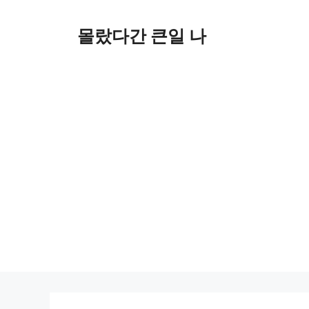
컨
텐
몰랐다간 큰일 나
츠
로
건
너
뛰
기