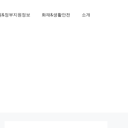
원&정부지원정보
화재&생활안전
소개