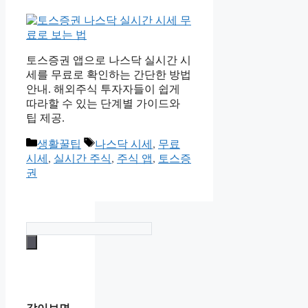
토스증권 앱으로 나스닥 실시간 시
세를 무료로 확인하는 간단한 방법
안내. 해외주식 투자자들이 쉽게
따라할 수 있는 단계별 가이드와
팁 제공.
카
태
생활꿀팁
나스닥 시세
,
무료
테
그
시세
,
실시간 주식
,
주식 앱
,
토스증
고
권
리