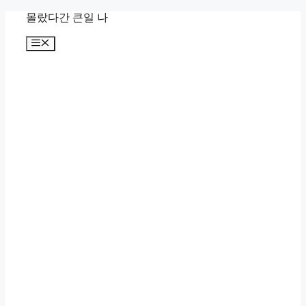
컨
몰랐다간 큰일 나
텐
메
츠
뉴
로
건
너
뛰
기