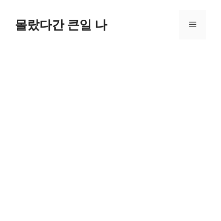
컨
텐
몰랐다간 큰일 나
메
츠
로
뉴
건
너
뛰
기