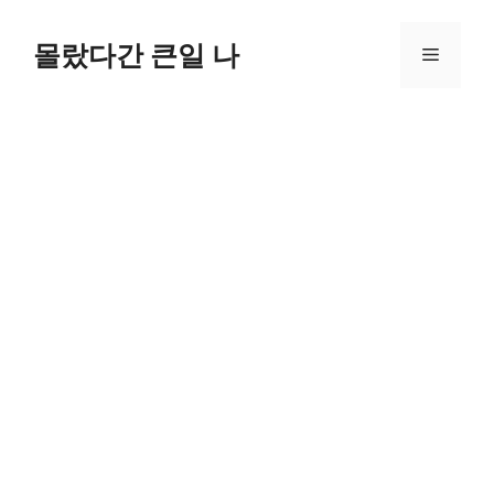
컨
텐
몰랐다간 큰일 나
메
츠
로
뉴
건
너
뛰
기