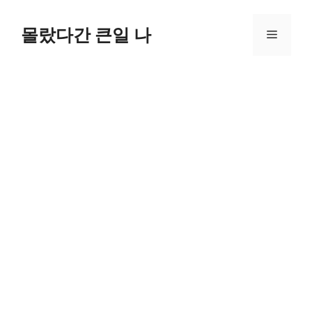
컨
텐
몰랐다간 큰일 나
메
츠
로
뉴
건
너
뛰
기