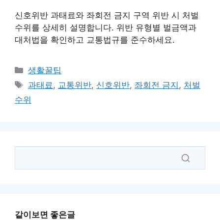
신호위반 과태료와 좌회전 금지 구역 위반 시 처벌
수위를 상세히 설명합니다. 위반 유형별 벌금액과
대처법을 확인하고 교통법규를 준수하세요.
카
생활꿀팁
테
태
과태료
,
교통위반
,
신호위반
,
좌회전 금지
,
처벌
고
그
수위
리
같이보면 좋은글