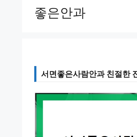
좋은안과
서면좋은사람안과 친절한 진