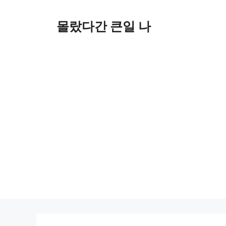
컨
텐
몰랐다간 큰일 나
츠
로
건
너
뛰
기