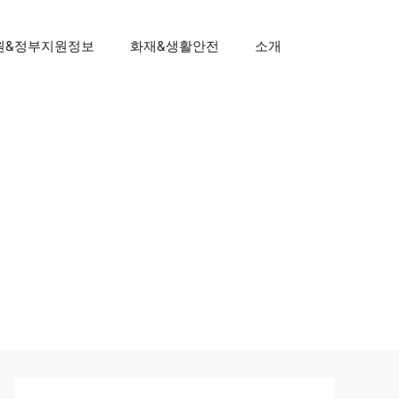
원&정부지원정보
화재&생활안전
소개