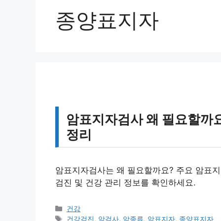
종양표지자
암표지자검사 왜 필요할까요
정리
암표지자검사는 왜 필요할까요? 주요 암표지
검진 및 건강 관리 정보를 확인하세요.
카
건강
테
태
건강검진
,
암검사
,
암종류
,
암표지자
,
종양표지자