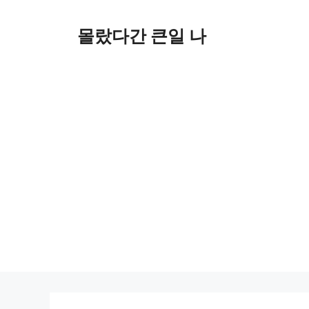
컨
텐
몰랐다간 큰일 나
츠
로
건
너
뛰
기