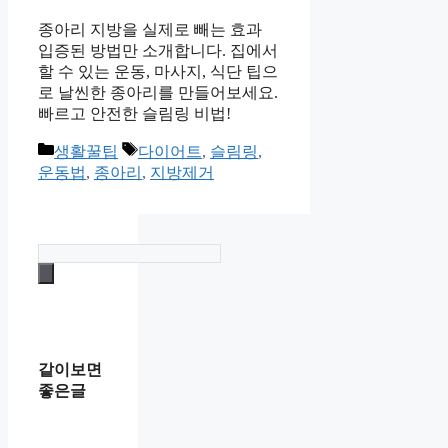
종아리 지방을 실제로 빼는 효과
입증된 방법만 소개합니다. 집에서
할 수 있는 운동, 마사지, 식단 팁으
로 날씬한 종아리를 만들어보세요.
빠르고 안전한 슬림링 비법!
카
태
생활꿀팁
다이어트
,
슬림링
,
테
그
운동법
,
종아리
,
지방제거
고
리
같이보면
좋은글