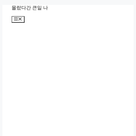
컨
몰랐다간 큰일 나
텐
메
츠
뉴
로
건
너
뛰
기