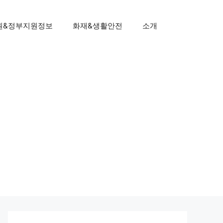
원&정부지원정보
화재&생활안전
소개