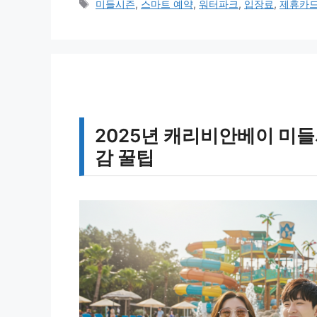
테
태
미들시즌
,
스마트 예약
,
워터파크
,
입장료
,
제휴카
고
그
리
2025년 캐리비안베이 미들
감 꿀팁