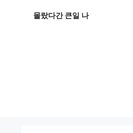
컨
텐
몰랐다간 큰일 나
츠
로
건
너
뛰
기