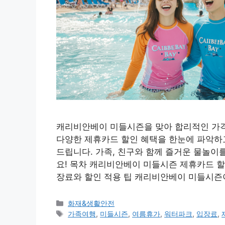
캐리비안베이 미들시즌을 맞아 합리적인 가격
다양한 제휴카드 할인 혜택을 한눈에 파악하고
드립니다. 가족, 친구와 함께 즐거운 물놀이
요! 목차 캐리비안베이 미들시즌 제휴카드 할
장료와 할인 적용 팁 캐리비안베이 미들시즌
카
화재&생활안전
테
태
가족여행
,
미들시즌
,
여름휴가
,
워터파크
,
입장료
,
고
그