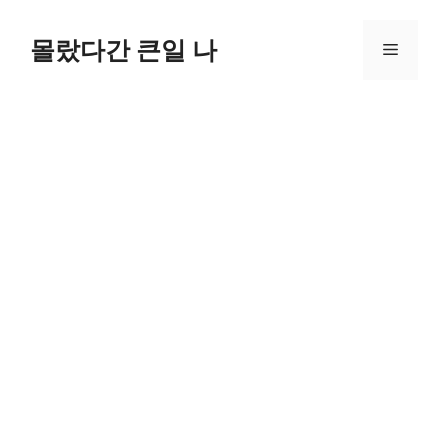
컨
텐
몰랐다간 큰일 나
메
츠
로
뉴
건
너
뛰
기