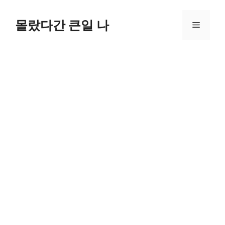
컨
텐
몰랐다간 큰일 나
메
츠
로
뉴
건
너
뛰
기