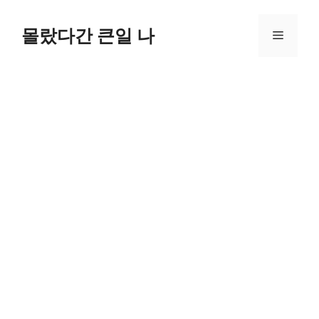
컨
텐
몰랐다간 큰일 나
메
츠
로
뉴
건
너
뛰
기