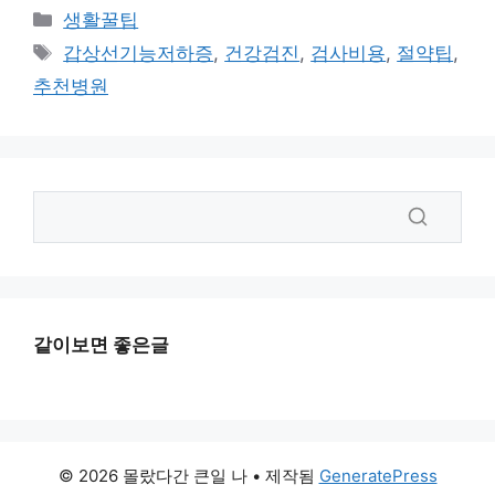
카
생활꿀팁
테
태
갑상선기능저하증
,
건강검진
,
검사비용
,
절약팁
,
고
그
추천병원
리
같이보면 좋은글
© 2026 몰랐다간 큰일 나
• 제작됨
GeneratePress