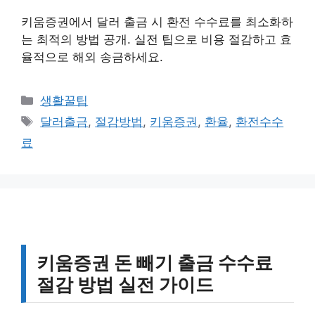
키움증권에서 달러 출금 시 환전 수수료를 최소화하
는 최적의 방법 공개. 실전 팁으로 비용 절감하고 효
율적으로 해외 송금하세요.
카
생활꿀팁
테
태
달러출금
,
절감방법
,
키움증권
,
환율
,
환전수수
고
그
료
리
키움증권 돈 빼기 출금 수수료
절감 방법 실전 가이드