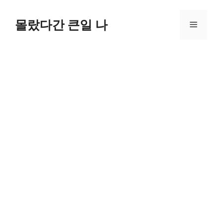
컨
텐
몰랐다간 큰일 나
메
츠
로
뉴
건
너
뛰
기