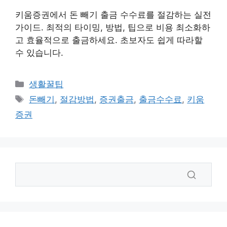
키움증권에서 돈 빼기 출금 수수료를 절감하는 실전
가이드. 최적의 타이밍, 방법, 팁으로 비용 최소화하
고 효율적으로 출금하세요. 초보자도 쉽게 따라할
수 있습니다.
카
생활꿀팁
테
태
돈빼기
,
절감방법
,
증권출금
,
출금수수료
,
키움
고
그
증권
리