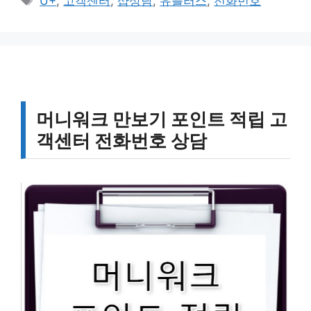
U+
,
고객센터
,
샵상담
,
유플러스
,
전화번호
고
그
리
머니워크 만보기 포인트 적립 고
객센터 전화번호 상담