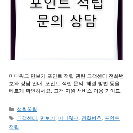
머니워크 만보기 포인트 적립 관련 고객센터 전화번
호와 상담 안내. 포인트 적립 문의, 해결 방법 등을
빠르게 확인하세요. 고객 지원 서비스 이용 가이드.
카
생활꿀팁
테
태
고객센터
,
만보기
,
머니워크
,
전화번호
,
포인트
고
그
적립
리