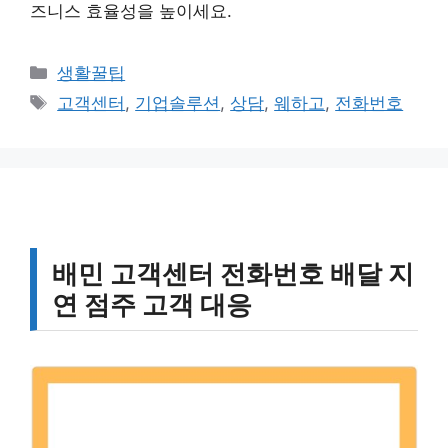
즈니스 효율성을 높이세요.
카
생활꿀팁
테
태
고객센터
,
기업솔루션
,
상담
,
웨하고
,
전화번호
고
그
리
배민 고객센터 전화번호 배달 지
연 점주 고객 대응