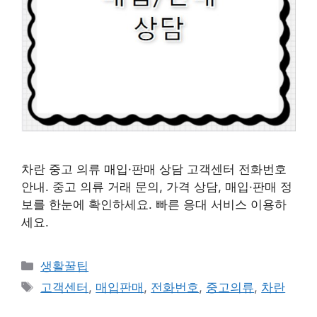
차란 중고 의류 매입·판매 상담 고객센터 전화번호
안내. 중고 의류 거래 문의, 가격 상담, 매입·판매 정
보를 한눈에 확인하세요. 빠른 응대 서비스 이용하
세요.
카
생활꿀팁
테
태
고객센터
,
매입판매
,
전화번호
,
중고의류
,
차란
고
그
리