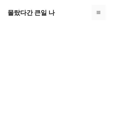
컨
텐
몰랐다간 큰일 나
메
츠
로
뉴
건
너
뛰
기