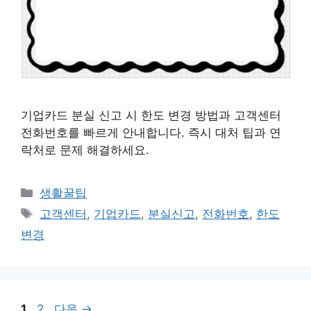
기업카드 분실 신고 시 한도 변경 방법과 고객센터
전화번호를 빠르게 안내합니다. 즉시 대처 팁과 연
락처로 문제 해결하세요.
카
생활꿀팁
테
태
고객센터
,
기업카드
,
분실신고
,
전화번호
,
한도
고
그
변경
리
페
페
1
2
다음
→