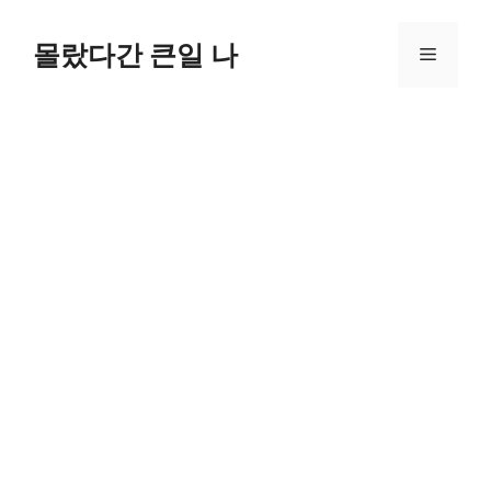
컨
텐
몰랐다간 큰일 나
메
츠
로
뉴
건
너
뛰
기