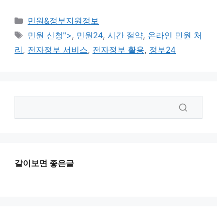
카
민원&정부지원정보
테
태
민원 신청">
,
민원24
,
시간 절약
,
온라인 민원 처
고
그
리
,
전자정부 서비스
,
전자정부 활용
,
정부24
리
같이보면 좋은글