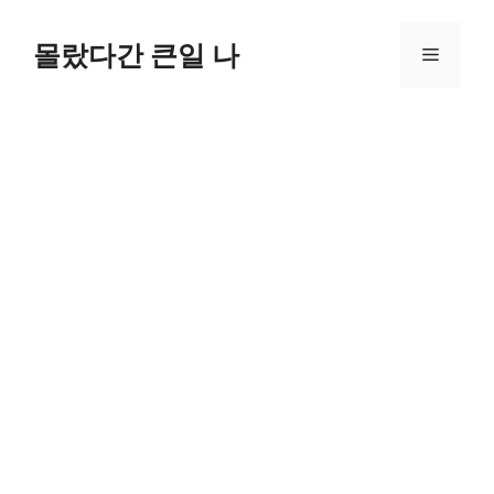
컨
텐
몰랐다간 큰일 나
메
츠
로
뉴
건
너
뛰
기