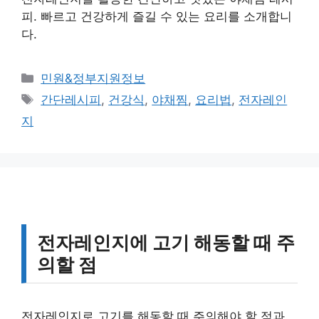
피. 빠르고 건강하게 즐길 수 있는 요리를 소개합니
다.
카
민원&정부지원정보
테
태
간단레시피
,
건강식
,
야채찜
,
요리법
,
전자레인
고
그
지
리
전자레인지에 고기 해동할 때 주
의할 점
전자레인지로 고기를 해동할 때 주의해야 할 점과