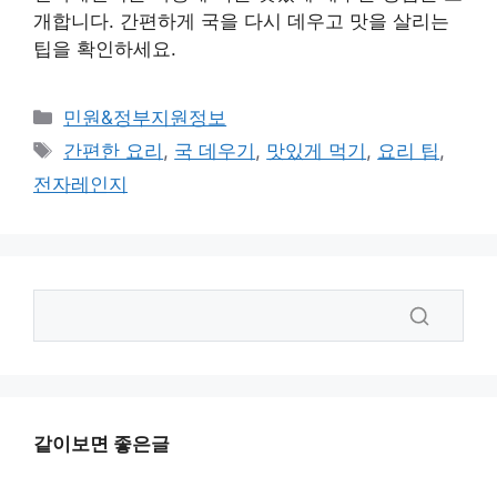
개합니다. 간편하게 국을 다시 데우고 맛을 살리는
팁을 확인하세요.
카
민원&정부지원정보
테
태
간편한 요리
,
국 데우기
,
맛있게 먹기
,
요리 팁
,
고
그
전자레인지
리
같이보면 좋은글