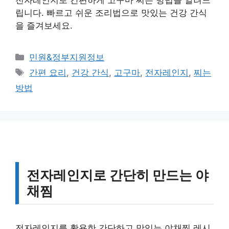
전자레인지로 간편하게 고구마 찌는 방법을 알려드
립니다. 빠르고 쉬운 조리법으로 맛있는 건강 간식
을 즐겨보세요.
카
민원&정부지원정보
테
태
간편 요리
,
건강 간식
,
고구마
,
전자레인지
,
찌는
고
그
방법
리
전자레인지로 간단히 만드는 야
채찜
전자레인지를 활용한 간단하고 맛있는 야채찜 레시