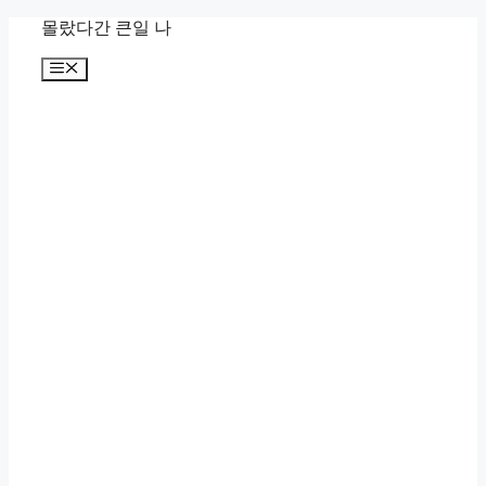
컨
몰랐다간 큰일 나
텐
메
츠
뉴
로
건
너
뛰
기