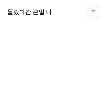
컨
텐
몰랐다간 큰일 나
메
츠
로
뉴
건
너
뛰
기