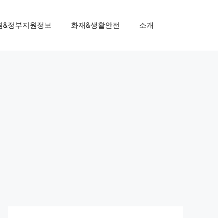
원&정부지원정보
화재&생활안전
소개