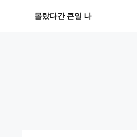
컨
텐
몰랐다간 큰일 나
츠
로
건
너
뛰
기