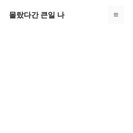
컨
텐
몰랐다간 큰일 나
메
츠
로
뉴
건
너
뛰
기