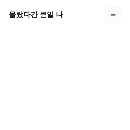
컨
텐
몰랐다간 큰일 나
메
츠
로
뉴
건
너
뛰
기