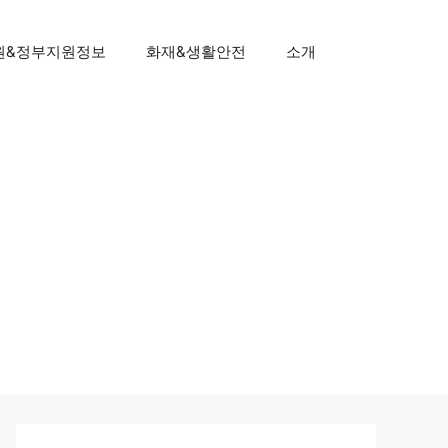
원&정부지원정보
화재&생활안전
소개