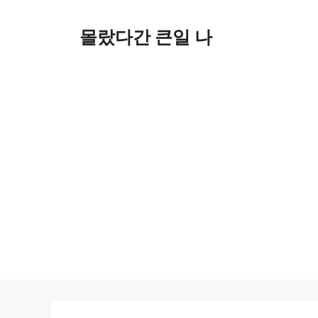
컨
텐
몰랐다간 큰일 나
츠
로
건
너
뛰
기