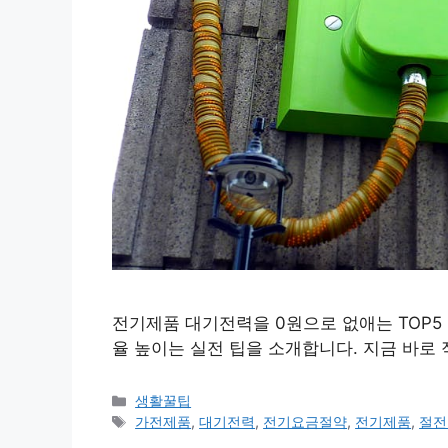
전기제품 대기전력을 0원으로 없애는 TOP5
율 높이는 실전 팁을 소개합니다. 지금 바로
카
생활꿀팁
테
태
가전제품
,
대기전력
,
전기요금절약
,
전기제품
,
절전
고
그