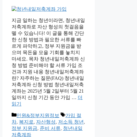
지금 일하는 청년이라면, 청년내일
저축계좌로 자산 형성의 첫걸음을
뗄 수 있습니다! 이 글을 통해 간단
한 신청 방법과 필요한 서류를 빠
르게 파악하고, 정부 지원금을 받
으며 목돈을 모을 기회를 놓치지
마세요. 목차 청년내일저축계좌 신
청 방법 준비해야 할 서류 가입 조
건과 지원 내용 청년내일저축계좌
란? 자주하는 질문(FAQ) 청년내일
저축계좌 신청 방법 청년내일저축
계좌는 2025년 5월 2일부터 5월 21
일까지 신청 기간 동안 가입 …
더
읽기
카
태
민원&정부지원정보
가입 절
테
그
차
,
복지로
,
자산형성
,
저소득 청년
,
고
정부 지원금
,
준비 서류
,
청년내일
리
저축계좌