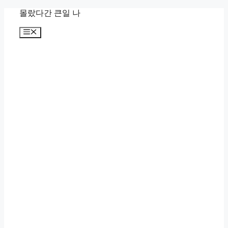
컨
몰랐다간 큰일 나
텐
메
츠
뉴
로
건
너
뛰
기