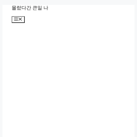
컨
몰랐다간 큰일 나
텐
메
츠
뉴
로
건
너
뛰
기