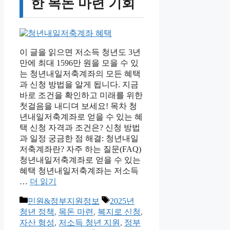
한 목돈 마련 기회
이 글을 읽으면 저소득 청년도 3년
만에 최대 1596만 원을 모을 수 있
는 청년내일저축계좌의 모든 혜택
과 신청 방법을 알게 됩니다. 지금
바로 조건을 확인하고 미래를 위한
첫걸음을 내디뎌 보세요! 목차 청
년내일저축계좌로 얻을 수 있는 혜
택 신청 자격과 조건은? 신청 방법
과 일정 궁금한 점 해결: 청년내일
저축계좌란? 자주 하는 질문(FAQ)
청년내일저축계좌로 얻을 수 있는
혜택 청년내일저축계좌는 저소득
…
더 읽기
카
태
민원&정부지원정보
2025년
테
그
청년 정책
,
목돈 마련
,
복지로 신청
,
고
자산 형성
,
저소득 청년 지원
,
정부