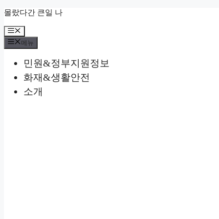
컨
몰랐다간 큰일 나
텐
메
츠
뉴
로
메뉴
건
민원&정부지원정보
너
뛰
화재&생활안전
기
소개