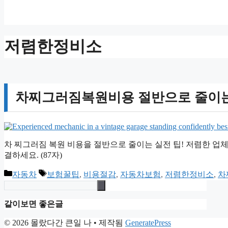
저렴한정비소
차찌그러짐복원비용 절반으로 줄이는 
차 찌그러짐 복원 비용을 절반으로 줄이는 실전 팁! 저렴한 업체
결하세요. (87자)
카
태
자동차
보험꿀팁
,
비용절감
,
자동차보험
,
저렴한정비소
,
차
테
그
고
같이보면 좋은글
리
© 2026 몰랐다간 큰일 나
• 제작됨
GeneratePress