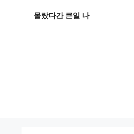
컨
텐
몰랐다간 큰일 나
츠
로
건
너
뛰
기