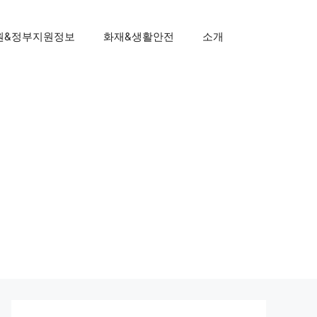
원&정부지원정보
화재&생활안전
소개